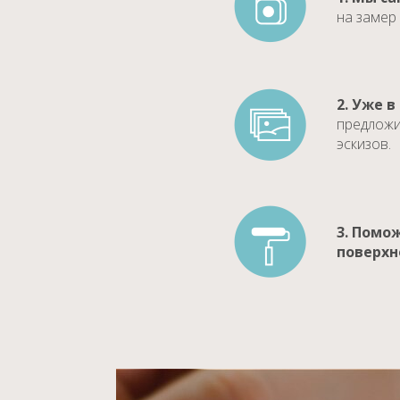
на замер
2. Уже в
предложи
эскизов.
3. Помо
поверхн