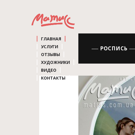
ГЛАВНАЯ
УСЛУГИ
РОСПИСЬ
ОТЗЫВЫ
ХУДОЖНИКИ
ВИДЕО
КОНТАКТЫ
Роспись холла.
Конче-з
Роспись потолка.
Сотв
Роспись в стиле шину
Роспись бассейна.
Пейз
Роспись самолета.
Пор