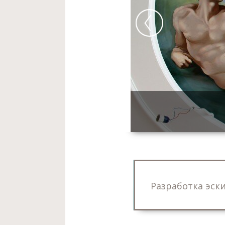
Роспись детской.
ЖК И
вперед
Роспись комнаты.
Пейз
Роспись храма.
ул.Амос
Роспись стен.
Имитация
Разработка эск