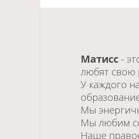
Матисс
- э
любят свою 
У каждого н
образование
Мы энергичн
Мы любим со
Наше правое