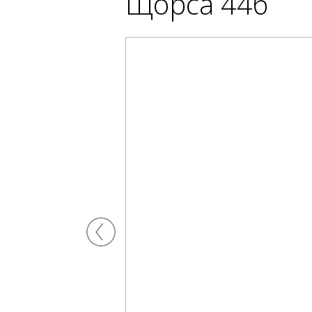
Щорса 44б