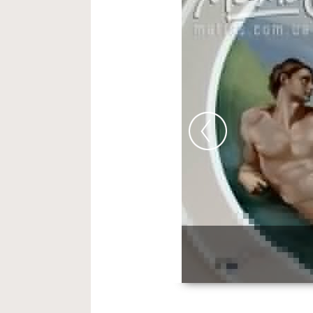
Роспись потолка.
Сотв
Роспись в стиле шину
Роспись бассейна.
Пейз
Роспись самолета.
Пор
Роспись детской.
ЖК И
вперед
Роспись комнаты.
Пейз
Роспись храма.
ул.Амос
Роспись стен.
Имитация