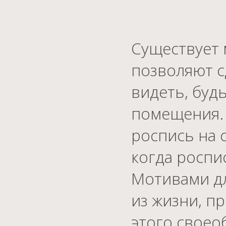
Существует 
позволяют с
видеть, буд
помещения. 
роспись на 
когда роспи
Мотивами дл
из жизни, п
этого своео