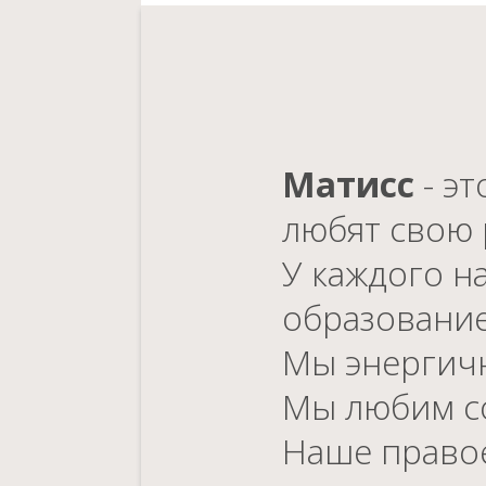
Матисс
- э
любят свою 
У каждого н
образование
Мы энергичн
Мы любим со
Наше правое