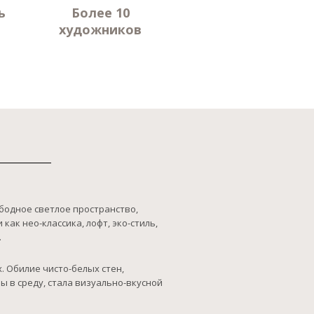
ь
Более 10
художников
бодное светлое пространство,
ак нео-классика, лофт, эко-стиль,
.
 Обилие чисто-белых стен,
 в среду, стала визуально-вкусной