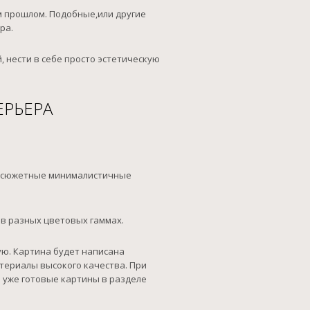
м прошлом. Подобные,или другие
ра.
 нести в себе просто эстетическую
ЕРЬЕРА
бессюжетные минималистичные
 в разных цветовых гаммах.
ую. Картина будет написана
териалы высокого качества. При
 уже готовые картины в разделе