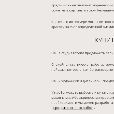
Традиционные пейзажи: море-лес-миш
сюжетные картины маслом безнадежн
Картина в интерьере может не прост
красоту за счет определенной ритмик
КУПИТ
Наша студия готова предложить свои
Спокойная статическая работа, геом
пейзажи, которые, как-бы растворяют
Наши художники и дизайнеры предлаг
У нас Вы можете выбрать и купить к
масляными либо акриловыми красками
необходимости мы можем разработать
"
Продажа готовых работ
".