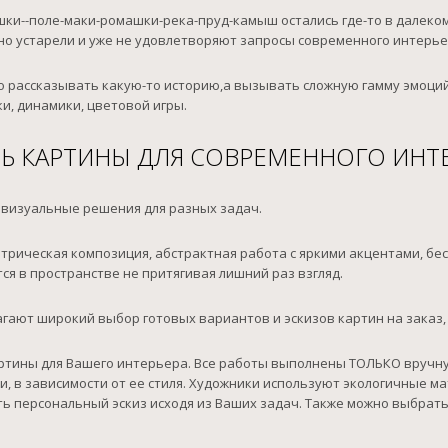
ки--поле-маки-ромашки-река-пруд-камыш остались где-то в далеко
о устарели и уже не удовлетворяют запросы современного интерье
о рассказывать какую-то историю,а вызывать сложную гамму эмоций,
и, динамики, цветовой игры.
Ь КАРТИНЫ ДЛЯ СОВРЕМЕННОГО ИНТ
 визуальные решения для разных задач.
етрическая композиция, абстрактная работа с яркими акцентами, 
ся в пространстве не притягивая лишний раз взгляд.
ают широкий выбор готовых вариантов и эскизов картин на заказ,
артины для Вашего интерьера. Все работы выполнены ТОЛЬКО вручн
, в зависимости от ее стиля. Художники используют экологичные ма
 персональный эскиз исходя из Ваших задач. Также можно выбрать