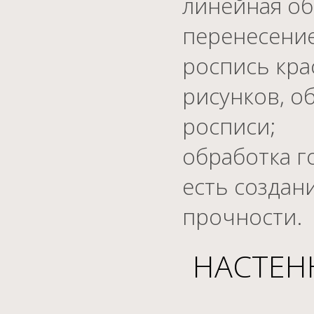
линейная об
перенесение
роспись кра
рисунков, о
росписи;
обработка г
есть создан
прочности.
НАСТЕН