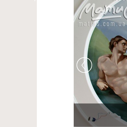
Роспись холла.
Конче-з
Роспись потолка.
Сотв
Роспись в стиле шину
Роспись бассейна.
Пейз
Роспись самолета.
Пор
Роспись детской.
ЖК И
вперед
Роспись комнаты.
Пейз
Роспись храма.
ул.Амос
Роспись стен.
Имитация