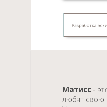
Разработка эск
Матисс
- э
любят свою 